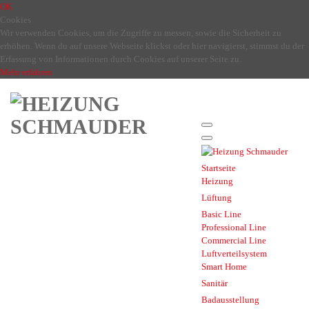
OK
Cookies
Wir verwenden Cookies, um die Zugriffe zu messen, sowie die Sicherheit zu
erhöhen. Wenn du auf unsere Webseite klickst oder hier navigierst, stimmst du der
Erfassung von Informationen durch Cookies auf unserer Seite zu.
Mehr erfahren
Startseite
Heizung
Lüftung
Basic Line
Professional Line
Commercial Line
Luftverteilsystem
Smart Home
Sanitär
Badausstellung