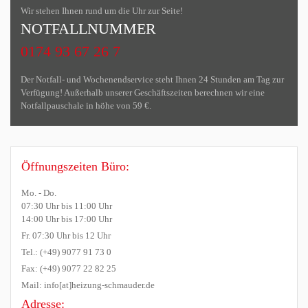
Wir stehen Ihnen rund um die Uhr zur Seite!
NOTFALLNUMMER
0174 93 67 26 7
Der Notfall- und Wochenendservice steht Ihnen 24 Stunden am Tag zur
Verfügung! Außerhalb unserer Geschäftszeiten berechnen wir eine
Notfallpauschale in höhe von 59 €.
Öffnungszeiten Büro:
Mo. - Do.
07:30 Uhr bis 11:00 Uhr
14:00 Uhr bis 17:00 Uhr
Fr. 07:30 Uhr bis 12 Uhr
Tel.: (+49) 9077 91 73 0
Fax: (+49) 9077 22 82 25
Mail: info[at]heizung-schmauder.de
Adresse: