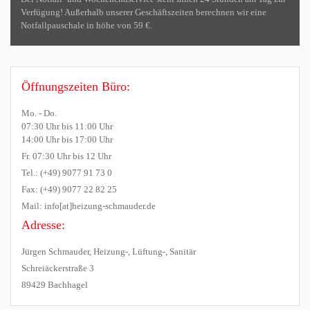
Verfügung! Außerhalb unserer Geschäftszeiten berechnen wir eine
Notfallpauschale in höhe von 59 €.
Öffnungszeiten Büro:
Mo. - Do.
07:30 Uhr bis 11:00 Uhr
14:00 Uhr bis 17:00 Uhr
Fr. 07:30 Uhr bis 12 Uhr
Tel.: (+49) 9077 91 73 0
Fax: (+49) 9077 22 82 25
Mail: info[at]heizung-schmauder.de
Adresse:
Jürgen Schmauder, Heizung-, Lüftung-, Sanitär
Schreiäckerstraße 3
89429 Bachhagel