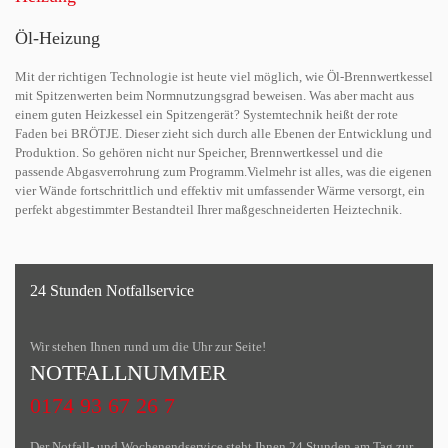
Öl-Heizung
Mit der richtigen Technologie ist heute viel möglich, wie Öl-Brennwertkessel
mit Spitzenwerten beim Normnutzungsgrad beweisen. Was aber macht aus
einem guten Heizkessel ein Spitzengerät? Systemtechnik heißt der rote
Faden bei BRÖTJE. Dieser zieht sich durch alle Ebenen der Entwicklung und
Produktion. So gehören nicht nur Speicher, Brennwertkessel und die
passende Abgasverrohrung zum Programm.Vielmehr ist alles, was die eigenen
vier Wände fortschrittlich und effektiv mit umfassender Wärme versorgt, ein
perfekt abgestimmter Bestandteil Ihrer maßgeschneiderten Heiztechnik.
24 Stunden Notfallservice
Wir stehen Ihnen rund um die Uhr zur Seite!
NOTFALLNUMMER
0174 93 67 26 7
Der Notfall- und Wochenendservice steht Ihnen 24 Stunden am Tag zur