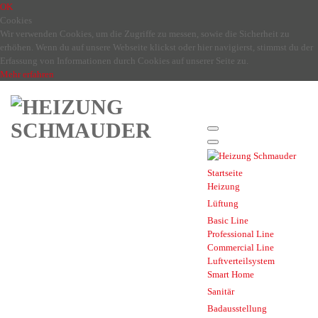
OK
Cookies
Wir verwenden Cookies, um die Zugriffe zu messen, sowie die Sicherheit zu
erhöhen. Wenn du auf unsere Webseite klickst oder hier navigierst, stimmst du der
Erfassung von Informationen durch Cookies auf unserer Seite zu.
Mehr erfahren
Startseite
Heizung
Lüftung
Basic Line
Professional Line
Commercial Line
Luftverteilsystem
Smart Home
Sanitär
Badausstellung