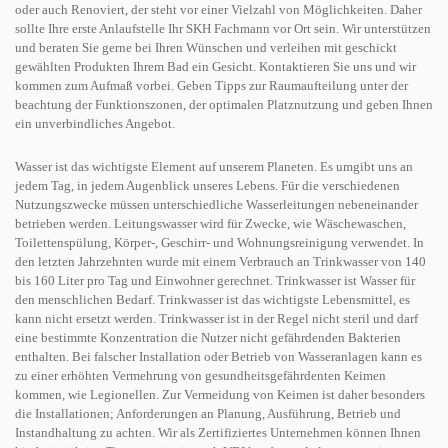
oder auch Renoviert, der steht vor einer Vielzahl von Möglichkeiten. Daher
sollte Ihre erste Anlaufstelle Ihr SKH Fachmann vor Ort sein. Wir unterstützen
und beraten Sie gerne bei Ihren Wünschen und verleihen mit geschickt
gewählten Produkten Ihrem Bad ein Gesicht. Kontaktieren Sie uns und wir
kommen zum Aufmaß vorbei. Geben Tipps zur Raumaufteilung unter der
beachtung der Funktionszonen, der optimalen Platznutzung und geben Ihnen
ein unverbindliches Angebot.
Wasser ist das wichtigste Element auf unserem Planeten. Es umgibt uns an
jedem Tag, in jedem Augenblick unseres Lebens. Für die verschiedenen
Nutzungszwecke müssen unterschiedliche Wasserleitungen nebeneinander
betrieben werden. Leitungswasser wird für Zwecke, wie Wäschewaschen,
Toilettenspülung, Körper-, Geschirr- und Wohnungsreinigung verwendet. In
den letzten Jahrzehnten wurde mit einem Verbrauch an Trinkwasser von 140
bis 160 Liter pro Tag und Einwohner gerechnet. Trinkwasser ist Wasser für
den menschlichen Bedarf. Trinkwasser ist das wichtigste Lebensmittel, es
kann nicht ersetzt werden. Trinkwasser ist in der Regel nicht steril und darf
eine bestimmte Konzentration die Nutzer nicht gefährdenden Bakterien
enthalten. Bei falscher Installation oder Betrieb von Wasseranlagen kann es
zu einer erhöhten Vermehrung von gesundheitsgefährdenten Keimen
kommen, wie Legionellen. Zur Vermeidung von Keimen ist daher besonders
die Installationen; Anforderungen an Planung, Ausführung, Betrieb und
Instandhaltung zu achten. Wir als Zertifiziertes Unternehmen können Ihnen