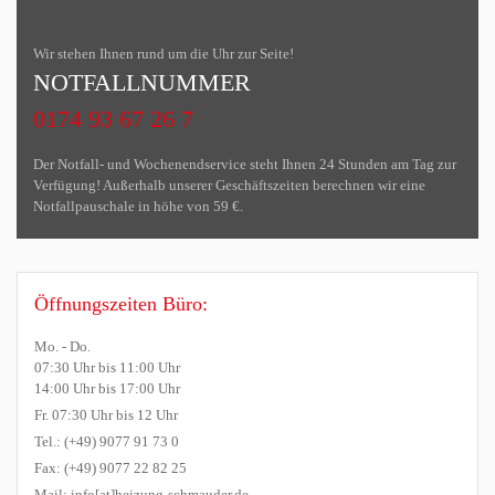
Wir stehen Ihnen rund um die Uhr zur Seite!
NOTFALLNUMMER
0174 93 67 26 7
Der Notfall- und Wochenendservice steht Ihnen 24 Stunden am Tag zur
Verfügung! Außerhalb unserer Geschäftszeiten berechnen wir eine
Notfallpauschale in höhe von 59 €.
Öffnungszeiten Büro:
Mo. - Do.
07:30 Uhr bis 11:00 Uhr
14:00 Uhr bis 17:00 Uhr
Fr. 07:30 Uhr bis 12 Uhr
Tel.: (+49) 9077 91 73 0
Fax: (+49) 9077 22 82 25
Mail: info[at]heizung-schmauder.de